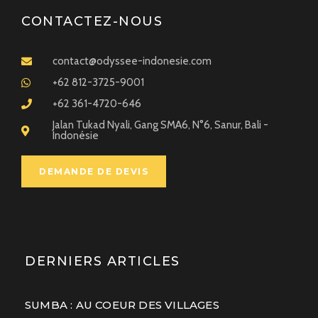
journée, et le soir des groupes locaux reprennent des
CONTACTEZ-NOUS
titres de reggae dans les bars. Génial !
contact@odyssee-indonesie.com
+62 812-3725-9001
+62 361-4720-646
Jalan Tukad Nyali, Gang SMA6, N°6, Sanur, Bali -
Indonésie
DEMANDE DE DEVIS
DERNIERS ARTICLES
SUMBA : AU COEUR DES VILLAGES