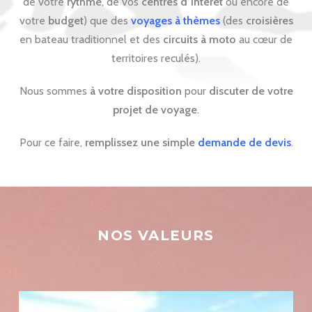
de votre
rythme
, de vos
centres d’intérêt
ou encore de
votre
budget
) que des
voyages à thèmes
(des
croisières
en bateau traditionnel et des
circuits à moto
au cœur de
territoires reculés).
Nous sommes
à votre disposition
pour
discuter de votre
projet de voyage
.
Pour ce faire,
remplissez une simple
demande de devis
.
NOS VALEURS