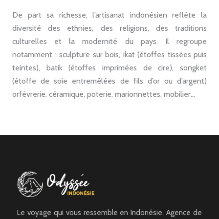
De part sa richesse, l’artisanat indonésien reflète la
diversité des ethnies, des religions, des traditions
culturelles et la modernité du pays. Il regroupe
notamment : sculpture sur bois, ikat (étoffes tissées puis
teintes), batik (étoffes imprimées de cire), songket
(étoffe de soie entremêlées de fils d’or ou d’argent)
orfèvrerie, céramique, poterie, marionnettes, mobilier…
Le voyage qui vous ressemble en Indonésie. Agence de