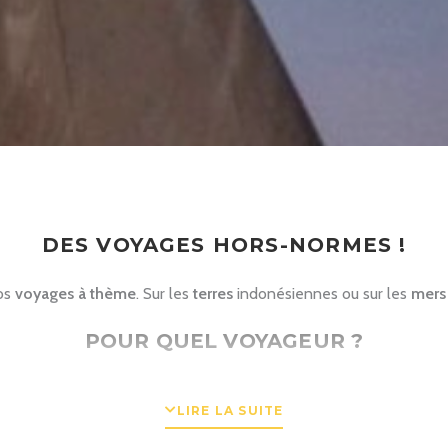
DES VOYAGES HORS-NORMES !
nos
voyages à thème
. Sur les
terres
indonésiennes ou sur les
mers
POUR QUEL VOYAGEUR ?
r les
routes des épices
, voies maritimes empruntées depuis des s
LIRE LA SUITE
es reculées, faisant ainsi l’expérience de ce
sentiment de liberté