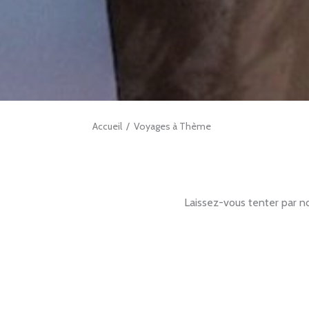
Accueil
/
Voyages à Thème
Laissez-vous tenter par 
Vous avez toujours rêvé de
voguer
su
De parcourir
à deux roues
des pist