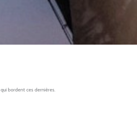
qui bordent ces dernières.
iècles par les
navigateurs audacieux
?
que seule la moto sait prodiguer ?