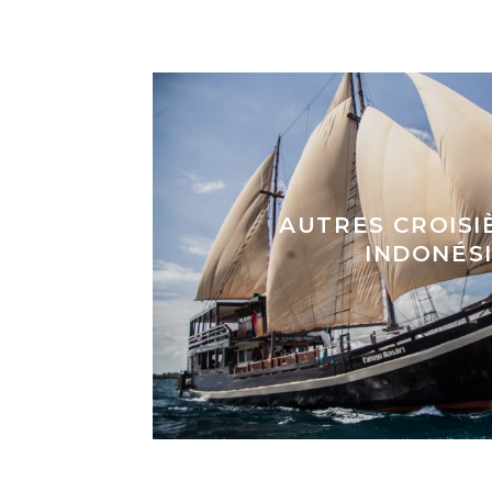
Que vous soyez plutôt
bateau
ou
moto
, v
Pour une
bonne organisat
AUTRES CROISI
N’hésitez toutefois pas à nous contacter pour
INDONÉS
Pour parfaire votre
découverte de l’ar