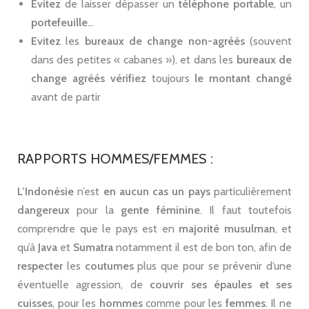
Evitez
de laisser dépasser un
téléphone
portable
, un
portefeuille
…
Evitez
les
bureaux de change non-agréés
(souvent
dans des petites « cabanes »), et dans les
bureaux de
change agréés vérifiez
toujours
le montant changé
avant de partir
RAPPORTS HOMMES/FEMMES :
L’Indonésie
n’est
en aucun cas un pays
particulièrement
dangereux
pour la
gente féminine
. Il faut toutefois
comprendre que le pays est en
majorité musulman
, et
qu’à
Java
et
Sumatra
notamment il est de bon ton, afin de
respecter
les
coutumes
plus que pour se prévenir d’une
éventuelle agression, de
couvrir
ses
épaules
et ses
cuisses
, pour les
hommes
comme pour les
femmes
. Il ne