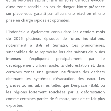
et les autorités sauront faire en sorte de vous
évacuer
d’une zone sensible en cas de danger.
Notre présence
sur place
vous garanti par ailleurs une
réaction
et une
prise en charge
rapides et optimales.
L’Indonésie a également connu dans
les derniers mois
de 2025
, plusieurs épisodes de
fortes inondations,
notamment à
Bali
et
Sumatra
. Ces phénomènes,
susceptibles de se reproduire lors des
saisons de pluies
intenses
, s’expliquent principalement par le
développement urbain rapide, la déforestation et, dans
certaines zones, une gestion insuffisante des déchets
obstruant les systèmes d’évacuation des eaux. Les
grandes zones urbaines
telles que Denpasar (Bali), ou
les régions fortement touchées par la déforestation
comme certaines parties de Sumatra, sont de ce fait plus
exposées.