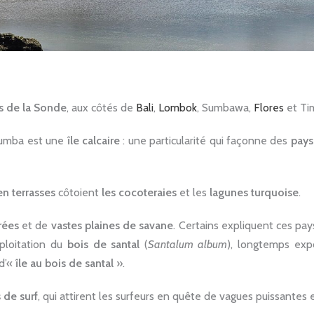
es de la Sonde
, aux côtés de
Bali
,
Lombok
, Sumbawa,
Flores
et Ti
Sumba est une
île calcaire
: une particularité qui façonne des
pays
en terrasses
côtoient
les cocoteraies
et les
lagunes turquoise
.
rées
et de
vastes plaines de savane
. Certains expliquent ces pay
xploitation du
bois de santal
(
Santalum album
), longtemps expo
d’«
île au bois de santal
».
 de surf
, qui attirent les surfeurs en quête de vagues puissantes