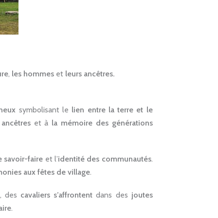
ure
,
les hommes
et
leurs ancêtres.
ineux
symbolisant le
lien entre la terre et le
x
ancêtres
et à
la mémoire des générations
e savoir-faire
et l’
identité des communautés
.
onies aux fêtes de village
.
e, des
cavaliers s’affrontent
dans des
joutes
aire
.