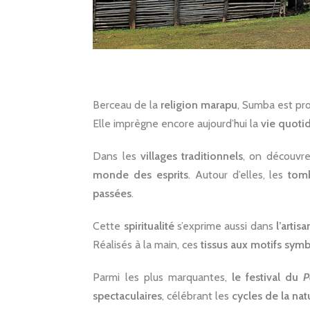
Berceau de la
religion marapu
, Sumba est p
Elle imprègne encore aujourd’hui la
vie quoti
Dans les
villages traditionnels
, on découvr
monde des esprits
. Autour d’elles, les
tom
passées
.
Cette
spiritualité
s’exprime aussi dans
l’artisa
Réalisés à la main, ces
tissus aux motifs sym
Parmi les plus marquantes,
le festival du
P
spectaculaires
, célébrant les
cycles de la nat