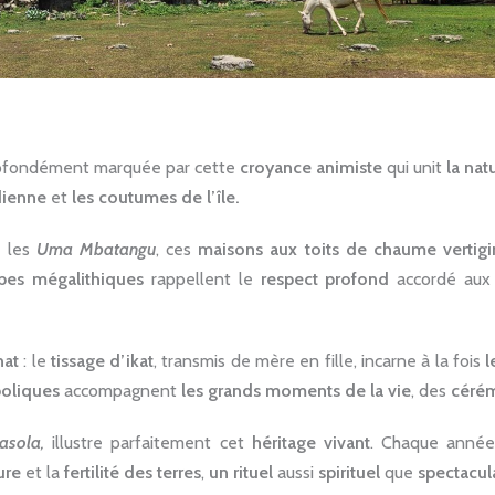
rofondément marquée par cette
croyance animiste
qui unit
la nat
dienne
et
les coutumes de l’île.
e les
Uma Mbatangu
, ces
maisons aux toits de chaume vertig
bes mégalithiques
rappellent le
respect profond
accordé au
nat
: le
tissage d’ikat
, transmis de mère en fille, incarne à la fois
l
boliques
accompagnent
les grands moments de la vie
, des
cérém
asola
,
illustre parfaitement cet
héritage vivant
. Chaque anné
ure
et la
fertilité des terres
,
un rituel
aussi
spirituel
que
spectacul