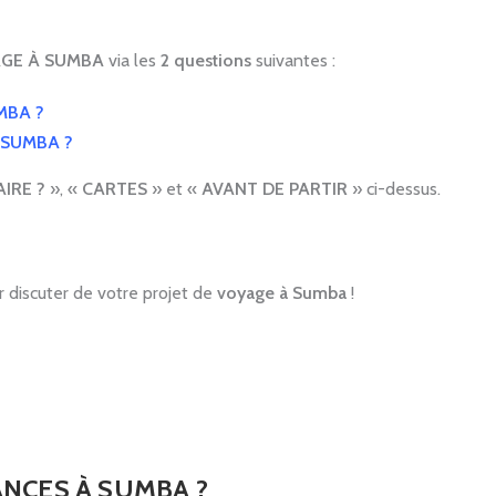
AGE À SUMBA
via les
2 questions
suivantes :
MBA ?
 SUMBA ?
AIRE ?
», «
CARTES
» et «
AVANT DE PARTIR
» ci-dessus.
r discuter de votre projet de
voyage à Sumba
!
NCES À SUMBA ?