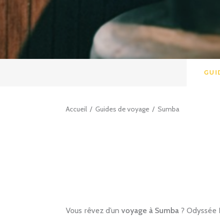
GUI
Accueil
/
Guides de voyage
/
Sumba
Vous rêvez d’un
voyage à Sumba
? Odyssée I