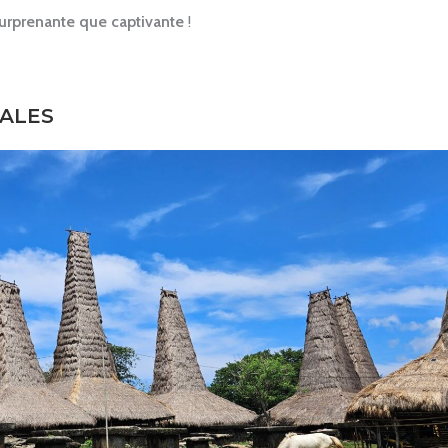
urprenante que captivante
!
RALES