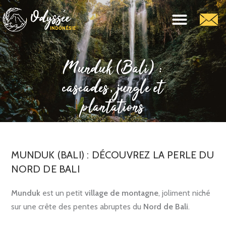
Munduk (Bali) :
cascades, jungle et
plantations
MUNDUK (BALI) : DÉCOUVREZ LA PERLE DU
NORD DE BALI
Munduk
est un petit
village de montagne
, joliment niché
sur une crête des pentes abruptes du
Nord de Bali
.