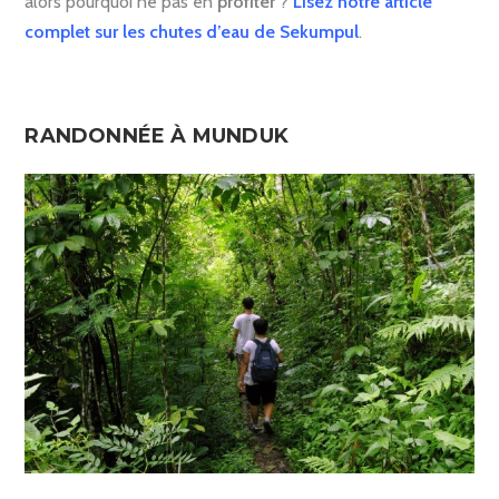
alors pourquoi ne pas en
profiter
?
Lisez notre article
complet sur les chutes d’eau de Sekumpul
.
RANDONNÉE À MUNDUK