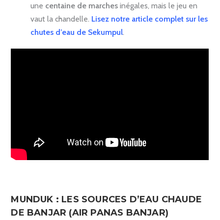
une
centaine de marches
inégales, mais le jeu en
vaut la chandelle.
Lisez notre article complet sur les
chutes d’eau de Sekumpul
.
MUNDUK : LES SOURCES D’EAU CHAUDE
DE BANJAR (AIR PANAS BANJAR)