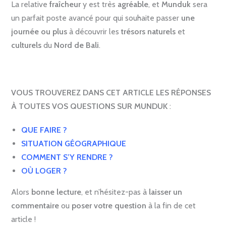
La relative
fraîcheur
y est très
agréable
, et
Munduk
sera
un parfait poste avancé pour qui souhaite passer
une
journée
ou
plus
à découvrir les
trésors naturels
et
culturels
du
Nord de Bali
.
VOUS TROUVEREZ DANS CET ARTICLE
LES RÉPONSES
À TOUTES VOS QUESTIONS SUR MUNDUK
:
QUE FAIRE ?
SITUATION GÉOGRAPHIQUE
COMMENT S’Y RENDRE ?
OÙ
LOGER ?
Alors
bonne lecture
, et n’hésitez-pas à
laisser un
commentaire
ou
poser votre question
à la fin de cet
article !