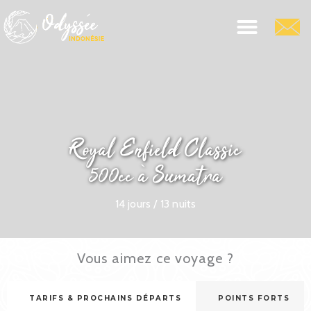
Guides De Voyage
Voyages Sur-Mesure
Voyages À Thème
Infos Pratiques
Royal Enfield Classic
500cc à Sumatra
14 jours / 13 nuits
Vous aimez ce voyage ?
TARIFS & PROCHAINS DÉPARTS
POINTS FORTS