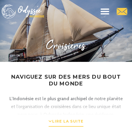
Croisières
NAVIGUEZ SUR DES MERS DU BOUT
DU MONDE
L’Indonésie
est le
plus grand archipel
de notre planète
et l’organisation de
croisières
dans ce lieu unique était
pour nous, à
Odyssée Indonésie
, une évidence.
LIRE LA SUITE
La plupart des
croisiéristes
opérant dans notre
archipel