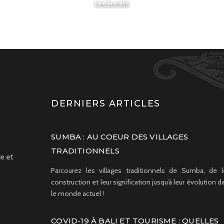
Lire la suite
Lire la suite
DERNIERS ARTICLES
SUMBA : AU COEUR DES VILLAGES
TRADITIONNELS
e et
Parcourez les villages traditionnels de Sumba, de l
construction et leur signification jusqu’à leur évolution d
le monde actuel !
COVID-19 À BALI ET TOURISME : QUELLES